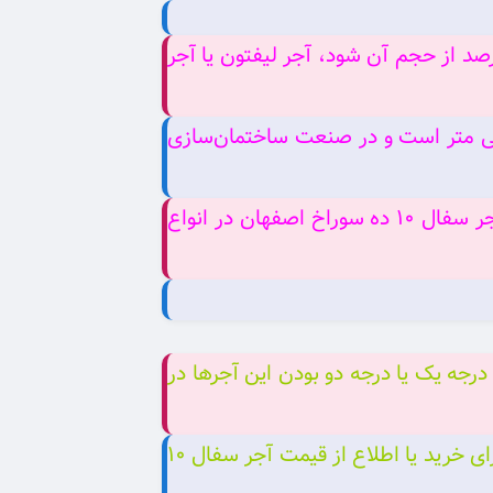
 ساخت و ساز، به آجری که درون آن سوراخ‌های ایجاد شده باشد که باعث کم شدن حدود ۲۵ درصد از حجم آن شود، آجر لیفتون یا آجر
ر سفال ۱۰ ده سوراخ اصفهان دارای سطح مقطعی با ده سوراخ به قطر ۱.۵ تا ۲.۵ سانتی متر است و در صنعت ساختمان‌سازی
تولید این نوع آجرها، موادی از قبیل خاک رس، خاک شیل و خاک نسوز از جمله به کار برده می شوند. آجر سفال ۱۰ ده سوراخ اصفهان در انواع
درجه یک یا درجه دو بودن این آجرها در
تاثیر گذار است. به طور معمول حدود قیمت آجر 10 سوراخ از 300 تومان شروع می‌شود. شما می‌توانید برای خرید یا اطلاع از قیمت آجر سفال ۱۰