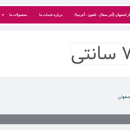
 اصفهان (آجر سفال - لفتون - آجرنما)
درباره خدمات ما
محصولات ما
اصفهان