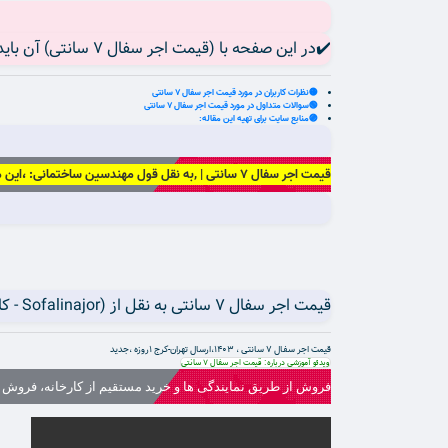
✔️در این صفحه با (قیمت اجر سفال 7 سانتی) آن باید بدانید آشنا می شوید:
🟡نظرات کاربران در مورد قیمت اجر سفال 7 سانتی
🟢سوالات متداول در مورد قیمت اجر سفال 7 سانتی
🟣منابع سایت برای تهیه این مقاله:
قیمت اجر سفال 7 سانتی | ,به نقل قول مهندسین ساختمانی: ،این مقاله در مورد مصالح مدرن و نوین عمرانی و ساختمانی می باشد .
قیمت اجر سفال 7 سانتی به نقل از (Sofalinajor - کارخانه اجر سفال قیمت آجرنما ده سوراخ اصفهان).
قیمت اجر سفال 7 سانتی ، ۱۴۰۳،ارسال تهران-کرج ۱روزه ،جدید
ویدئو آموزشی درباره: قیمت اجر سفال 7 سانتی
فروش از طریق نمایندگی ها و خرید مستقیم از کارخانه، فروش وی