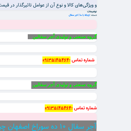
و ویژگی‌های کالا و نوع آن از عوامل تاثیرگذار در قی
توضیحات
دسته:
ارتباط با ما | اجر سفال
گروه صنعتی و تولیدی آجر سفالین
شماره تماس
:
09135145464
گروه صنعتی و تولیدی آجر سفالین
شماره تماس
:
09135145464
آجر سفال ۱۰ ده سوراخ اصفهان چیست ؟