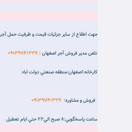
جهت اطلاع از ساير جزئيات قيمت و ظرفيت حمل آجر ب
تلفن مدير فروش آجر اصفهان :
09139741336
کارخانه:اصفهان-منطقه صنعتي دولت اباد
فروش و مشاوره:
09139741336
ساعت پاسخگويي:8 صبح الي22 حتي ايام تعطيل