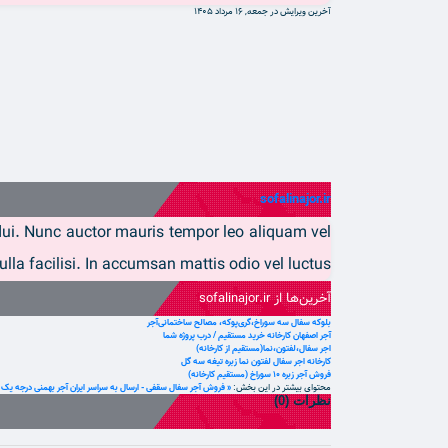
آخرین ویرایش در جمعه, 16 مرداد 1405
sofalinajor.ir
e dui. Nunc auctor mauris tempor leo aliquam vel
lla facilisi. In accumsan mattis odio vel luctus.
آخرین‌ها از sofalinajor.ir
بلوکه سفال سه سوراخ‌،گری‌پوکه‌، مصالح ساختمانی‌آجر
آجر اصفهان کارخانه خرید مستقیم / درب پروژه شما
اجر سفال،لفتون،نما(مستقیم از کارخانه)
کارخانه اجر سفال لفتون نما زبره تیغه سه گل
فروش آجر زبره 10 سوراخ (مستقیم کارخانه)
محتوای بیشتر در این بخش:
« فروش آجر سفال سقفی - ارسال به سراسر ایران
آجر بهمنی درجه یک در
نظرات (
0
)