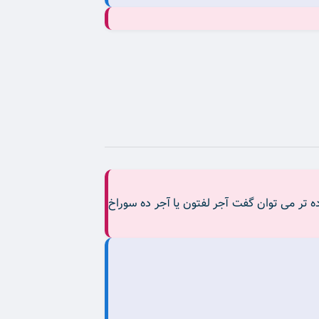
ه می شود. یا به زبان ساده تر می توان گفت آجر لفتون یا آجر ده سوراخ