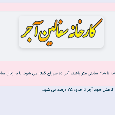
به آجری که سطح مقطع آن دارای ده سوراخ به قطر ۱.۵ تا ۲.۵ سانتی متر باشد، آجر ده سوراخ گفت
جر تا حدود ۲۵ درصد می شود.