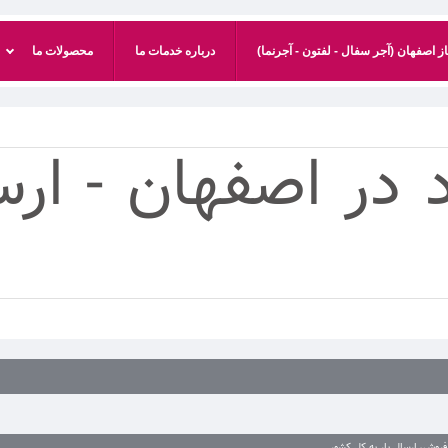
 اصفهان (آجر سفال - لفتون - آجرنما)
درباره خدمات ما
محصولات ما
 در اصفهان - ارسا
فروش، ارسال بار به کل کشور