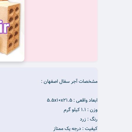
مشخصات آجر سفال اصفهان :
ابعاد واقعی : ۵.۵x10x21.5
وزن : ۱.۱ کیلو گرم
رنگ : زرد
کیفیت : درجه یک ممتاز