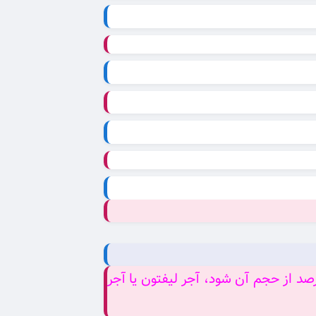
 ساخت و ساز، به آجری که درون آن سوراخ‌های ایجاد شده باشد که باعث کم شدن حدود ۲۵ درصد از حجم آن شود، آجر لیفتون یا آجر