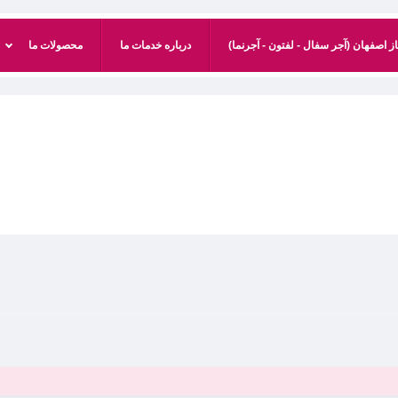
 اصفهان (آجر سفال - لفتون - آجرنما)
درباره خدمات ما
محصولات ما