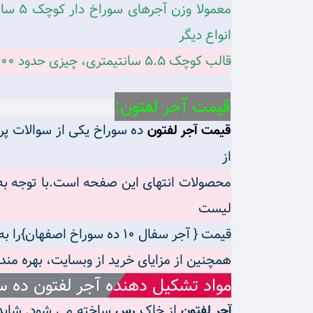
انواع دیگر
قالب کوچک 5.5 سانتیمتری، چیزی حدود 800 تا 820 گرم می‌باشد.
قیمت آجر لفتون:
ده سوراخ یکی از سوالات پر
قیمت آجر لفتون
از
محصولات انتهای این صفحه است.با توجه به 
لیست
قیمت { آجر سفال ۱۰ ده سوراخ اصفهان}را به همراه دیگر محصولات آجر و آجر نما ازفروشگاه اجرببینید.
همچنین از مزایای خرید از وبسایت، بهره مند
مواد تشکیل دهنده آجر لفتون ده س
از خاک
ساخته می شود. شاید 
آجر لفتون
رس