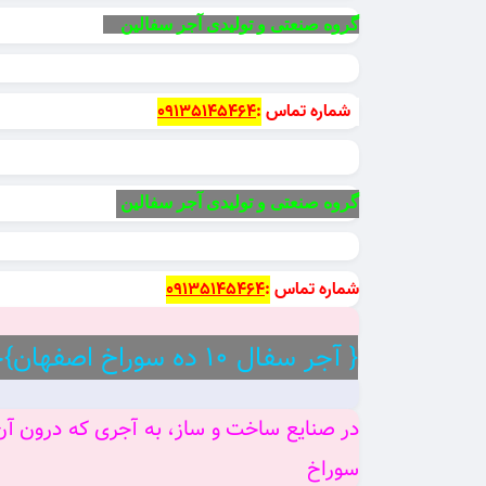
گروه صنعتی و تولیدی آجر سفالین
شماره تماس
:
09135145464
گروه صنعتی و تولیدی آجر سفالین
شماره تماس
:
09135145464
{ آجر سفال ۱۰ ده سوراخ اصفهان}چیست ؟
سوراخ