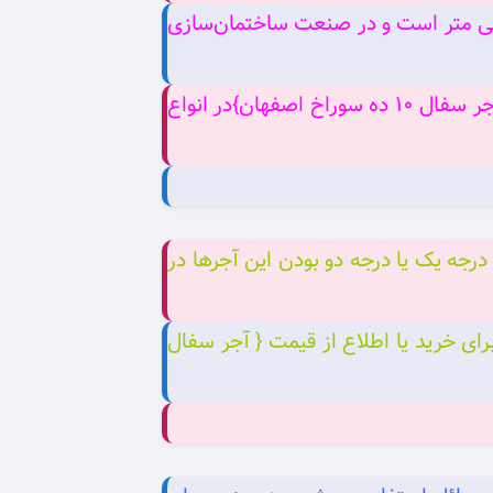
 آجر سفال ۱۰ ده سوراخ اصفهان}دارای سطح مقطعی با ده سوراخ به قطر ۱.۵ تا ۲.۵ سانتی متر است و در صنعت ساختمان‌سازی
تولید این نوع آجرها، موادی از قبیل خاک رس، خاک شیل و خاک نسوز از جمله به کار برده می شوند. { آجر سفال ۱۰ ده سوراخ اصفهان}در انواع
درجه یک یا درجه دو بودن این آجرها در
 شروع می‌شود. شما می‌توانید برای خرید یا اطلاع از قیمت { آجر سفال