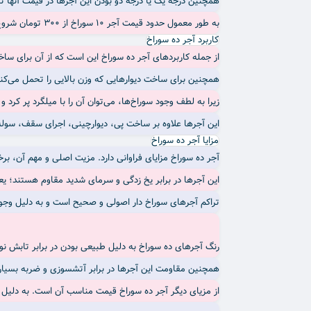
همچنین درجه یک یا درجه دو بودن این آجرها در قیمت آنها تا
به طور معمول حدود قیمت آجر 10 سوراخ از 300 تومان شروع می‌شود. شما می‌توانید برای خرید یا اطلاع از قیمت آجر ده سوراخ با ما در ارتباط باشید.
کاربرد آجر ده سوراخ
از جمله کاربردهای آجر ده سوراخ این است که از آن برای سا
همچنین برای ساخت دیوارهایی که وزن بالایی را تحمل می‌کن
زیرا به لطف وجود سوراخ‌ها، می‌توان آن را با میلگرد پر کرد و
این آجرها علاوه بر ساخت پی، دیوارچینی، اجرای سقف، سوله 
مزایا آجر ده سوراخ
آجر ده سوراخ مزایای فراوانی دارد. مزیت اصلی و مهم آن، بر
این آجرها در برابر یخ‌ زدگی و سرمای شدید مقاوم هستند؛ ی
تراکم آجرهای سوراخ‌ دار اصولی و صحیح است و به دلیل وجود
رنگ آجرهای ده سوراخ به دلیل طبیعی بودن در برابر تابش ن
همچنین مقاومت این آجرها در برابر آتشسوزی و ضربه بسیار
از مزیای دیگر آجر ده سوراخ قیمت مناسب آن است. به دلیل و