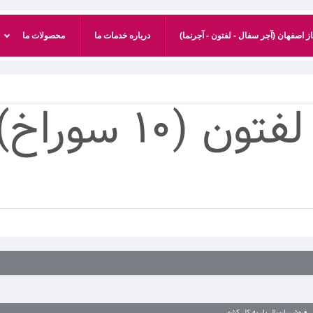
 اصفهان (آجر سفال - لفتون - آجرنما)
درباره خدمات ما
محصولات ما
فروش، ارسال بار به کل کشور