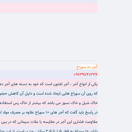
آجر ده سوراخ
09139741336
یکی از انواع آجر ، آجر لفتون است که خود به دسته های آجر د
که روی آن سوراخ هایی ایجاد شده است و دلیل آن کاهش حجم آجر تا حدود 25% است. مواد اولیه ای که در تولید این نوع آجر به
خاک شیل و خاک نسوز می باشد که بیشتر از خاک رس استفاده 
در پاسخ باید گفت که آجر های 10 سوراخ علاوه بر مصرف مواد اولیه کمتر و در نتیجه قیمت به صرفه تر، وزن کمتری نیز دارند و در پی آن هزینه حمل کمتری دارند.
مقاومت فشاری این آجر در مقایسه با ملات سیمانی که در بین 
دارای 10 سوراخ به قطر 1.5 تا 2.5 سانتی متری است. از این مدل آجر بیشتر در نمای ساختمان و دیوار سالن ها و سوله ها وساختمان های صنعتی استفاده می شود.