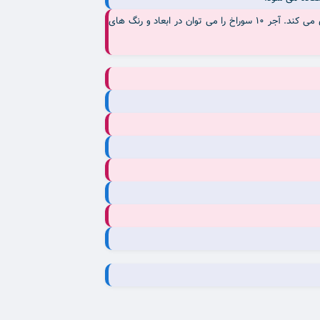
وجود سوراخ خای در این آجر باعث می شود میلکرد ها در داخل آجر قفل شود که این کار به بالا بردن مقاومت ساختمان در برابر زلزله کمک بسیاری می کند. آجر 10 سوراخ را می توان در ابعاد و رنگ های