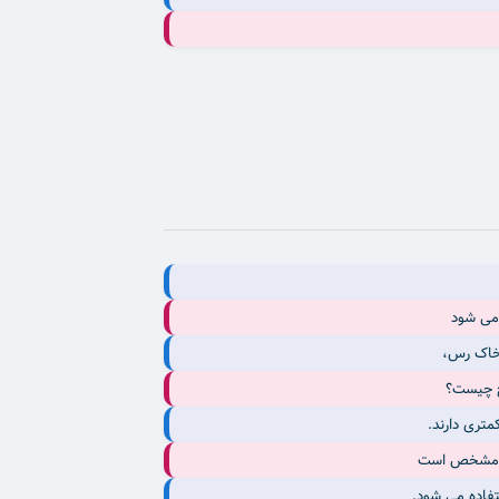
 می شود
خ چیست؟
شان مشخص است